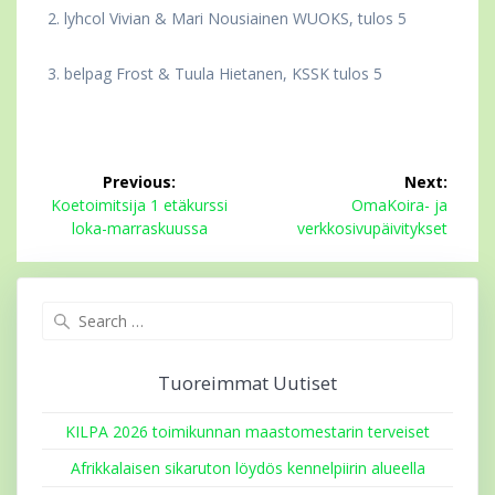
2. lyhcol Vivian & Mari Nousiainen WUOKS, tulos 5
3. belpag Frost & Tuula Hietanen, KSSK tulos 5
Artikkelien
Previous:
Next:
selaus
Previous
Next
Koetoimitsija 1 etäkurssi
OmaKoira- ja
post:
post:
loka-marraskuussa
verkkosivupäivitykset
Search
for:
Tuoreimmat Uutiset
KILPA 2026 toimikunnan maastomestarin terveiset
Afrikkalaisen sikaruton löydös kennelpiirin alueella