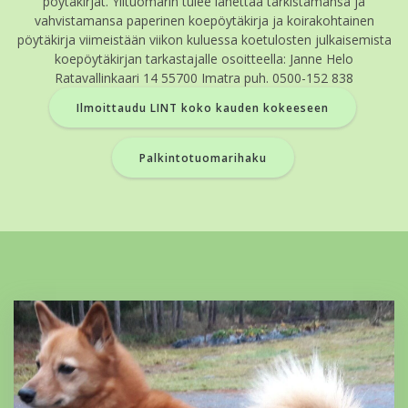
pöytäkirjat. Ylituomarin tulee lähettää tarkistamansa ja
vahvistamansa paperinen koepöytäkirja ja koirakohtainen
pöytäkirja viimeistään viikon kuluessa koetulosten julkaisemista
koepöytäkirjan tarkastajalle osoitteella: Janne Helo
Ratavallinkaari 14 55700 Imatra puh. 0500-152 838
Ilmoittaudu LINT koko kauden kokeeseen
Palkintotuomarihaku