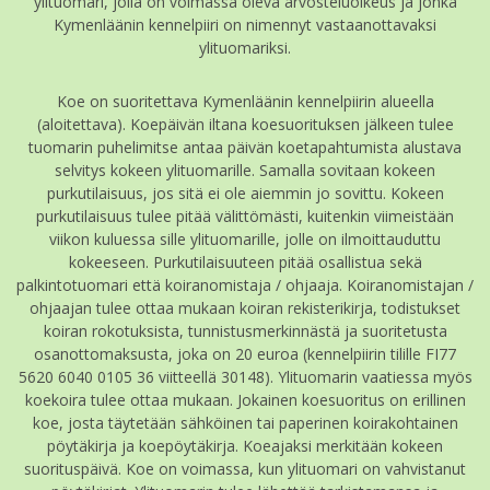
ylituomari, jolla on voimassa oleva arvosteluoikeus ja jonka
Kymenläänin kennelpiiri on nimennyt vastaanottavaksi
ylituomariksi.
Koe on suoritettava Kymenläänin kennelpiirin alueella
(aloitettava). Koepäivän iltana koesuorituksen jälkeen tulee
tuomarin puhelimitse antaa päivän koetapahtumista alustava
selvitys kokeen ylituomarille. Samalla sovitaan kokeen
purkutilaisuus, jos sitä ei ole aiemmin jo sovittu. Kokeen
purkutilaisuus tulee pitää välittömästi, kuitenkin viimeistään
viikon kuluessa sille ylituomarille, jolle on ilmoittauduttu
kokeeseen. Purkutilaisuuteen pitää osallistua sekä
palkintotuomari että koiranomistaja / ohjaaja. Koiranomistajan /
ohjaajan tulee ottaa mukaan koiran rekisterikirja, todistukset
koiran rokotuksista, tunnistusmerkinnästä ja suoritetusta
osanottomaksusta, joka on 20 euroa (kennelpiirin tilille FI77
5620 6040 0105 36 viitteellä 30148). Ylituomarin vaatiessa myös
koekoira tulee ottaa mukaan. Jokainen koesuoritus on erillinen
koe, josta täytetään sähköinen tai paperinen koirakohtainen
pöytäkirja ja koepöytäkirja. Koeajaksi merkitään kokeen
suorituspäivä. Koe on voimassa, kun ylituomari on vahvistanut