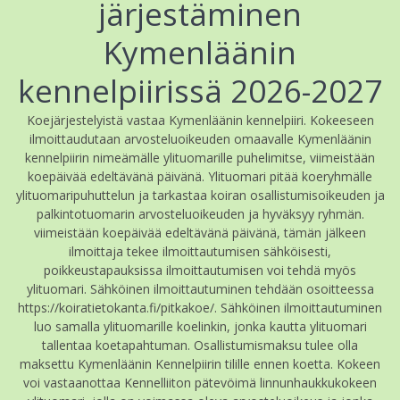
järjestäminen
Kymenläänin
kennelpiirissä 2026-2027
Koejärjestelyistä vastaa Kymenläänin kennelpiiri. Kokeeseen
ilmoittaudutaan arvosteluoikeuden omaavalle Kymenläänin
kennelpiirin nimeämälle ylituomarille puhelimitse, viimeistään
koepäivää edeltävänä päivänä. Ylituomari pitää koeryhmälle
ylituomaripuhuttelun ja tarkastaa koiran osallistumisoikeuden ja
palkintotuomarin arvosteluoikeuden ja hyväksyy ryhmän.
viimeistään koepäivää edeltävänä päivänä, tämän jälkeen
ilmoittaja tekee ilmoittautumisen sähköisesti,
poikkeustapauksissa ilmoittautumisen voi tehdä myös
ylituomari. Sähköinen ilmoittautuminen tehdään osoitteessa
https://koiratietokanta.fi/pitkakoe/. Sähköinen ilmoittautuminen
luo samalla ylituomarille koelinkin, jonka kautta ylituomari
tallentaa koetapahtuman. Osallistumismaksu tulee olla
maksettu Kymenläänin Kennelpiirin tilille ennen koetta. Kokeen
voi vastaanottaa Kennelliiton pätevöimä linnunhaukkukokeen