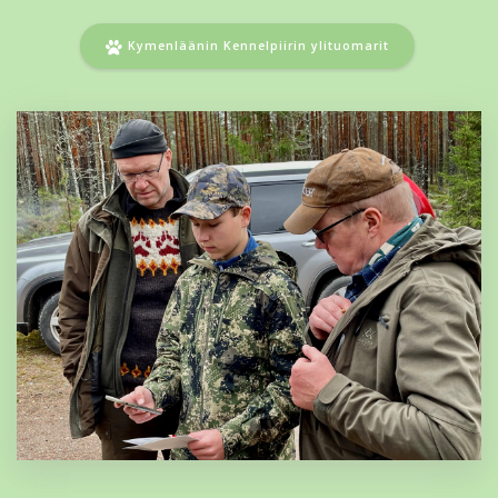
Kymenläänin Kennelpiirin ylituomarit