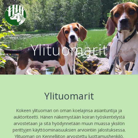
Skip
to
content
Ylituomarit
Ylituomarit
Kokeen ylituomari on oman koelajinsa asiantuntija ja
auktoriteetti. Hänen näkemystään koiran työskentelystä
arvostetaan ja sitä hyödynnetään muun muassa yksilön
perittyjen käyttöominaisuuksien arviointiin jalostuksessa.
Ylituomari on Kennelliiton arvostettu luottamushenkilö.