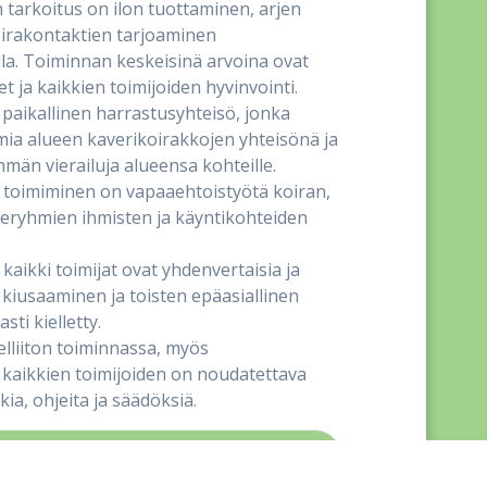
 tarkoitus on ilon tuottaminen, arjen
oirakontaktien tarjoaminen
lla. Toiminnan keskeisinä arvoina ovat
t ja kaikkien toimijoiden hyvinvointi.
paikallinen harrastusyhteisö, jonka
mia alueen kaverikoirakkojen yhteisönä ja
hmän vierailuja alueensa kohteille.
toimiminen on vapaaehtoistyötä koiran,
eryhmien ihmisten ja käyntikohteiden
aikki toimijat ovat yhdenvertaisia ja
kiusaaminen ja toisten epäasiallinen
ti kielletty.
lliiton toiminnassa, myös
kaikkien toimijoiden on noudatettava
kia, ohjeita ja säädöksiä.
elpiirin kaverikoiravastaava Teija Heikkilä