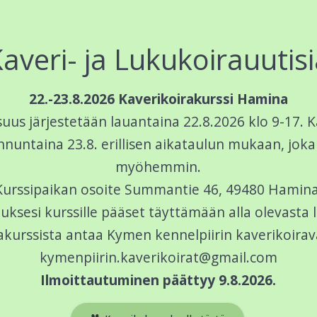
averi- ja Lukukoirauutis
22.-23.8.2026 Kaverikoirakurssi Hamina
suus järjestetään lauantaina 22.8.2026 klo 9-17. 
nnuntaina 23.8. erillisen aikataulun mukaan, joka 
myöhemmin.
Kurssipaikan osoite Summantie 46, 49480 Hamina
sesi kurssille pääset täyttämään alla olevasta l
rakurssista antaa Kymen kennelpiirin kaverikoirav
kymenpiirin.kaverikoirat@gmail.com
Ilmoittautuminen päättyy 9.8.2026.