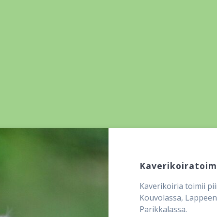
Kaverikoiratoim
Kaverikoiria toimii pi
Kouvolassa, Lappeenr
Parikkalassa.