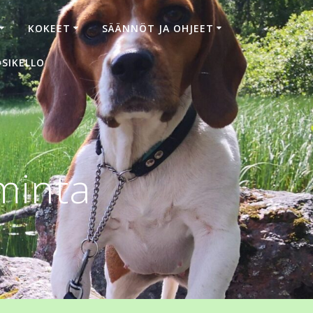
KOKEET
SÄÄNNÖT JA OHJEET
SIKELLO
iminta