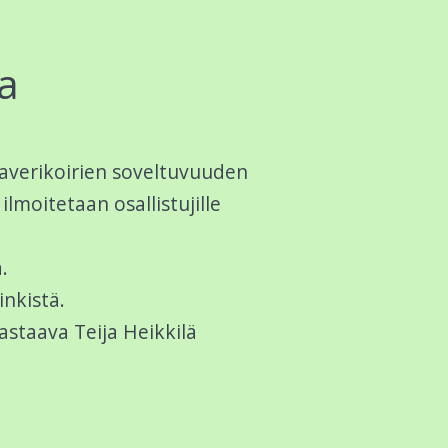
ia
Kaverikoirien soveltuvuuden
ilmoitetaan osallistujille
.
inkistä.
astaava Teija Heikkilä