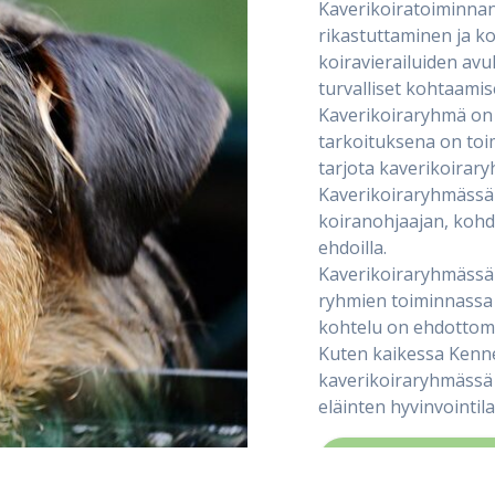
Kaverikoiratoiminnan
rikastuttaminen ja k
koiravierailuiden avu
turvalliset kohtaamise
Kaverikoiraryhmä on 
tarkoituksena on toi
tarjota kaverikoirary
Kaverikoiraryhmässä 
koiranohjaajan, kohd
ehdoilla.
Kaverikoiraryhmässä k
ryhmien toiminnassa 
kohtelu on ehdottomas
Kuten kaikessa Kenne
kaverikoiraryhmässä 
eläinten hyvinvointila
Kymenläänin Kenn