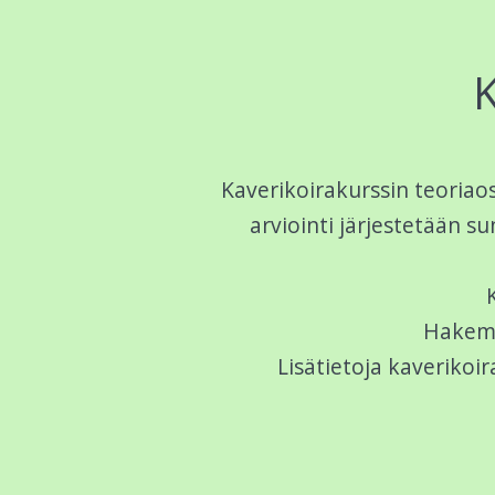
K
Kaverikoirakurssin teoriao
arviointi järjestetään su
Hakemuk
Lisätietoja kaverikoi