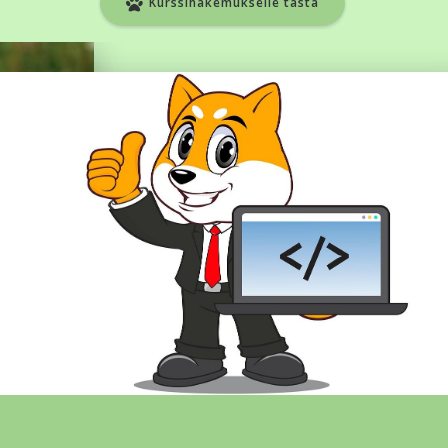
Kurssihakemukselle tästä