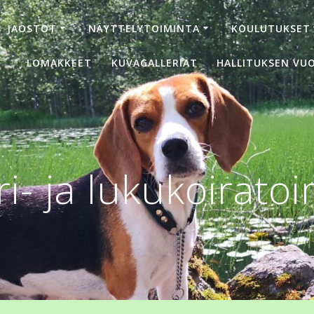
JAOSTOT
NÄYTTELYTOIMINTA
KOULUTUKSET
LOMAKKEET
KUVAGALLERIAT
HALLITUKSEN VUO
i- ja lukukoirato