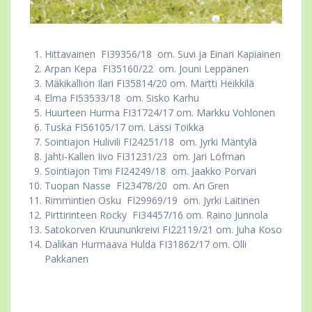
Hittavainen FI39356/18 om. Suvi ja Einari Kapiainen
Arpan Kepa FI35160/22 om. Jouni Leppänen
Mäkikallion Ilari FI35814/20 om. Martti Heikkilä
Elma FI53533/18 om. Sisko Karhu
Huurteen Hurma FI31724/17 om. Markku Vohlonen
Tuska FI56105/17 om. Lassi Toikka
Sointiajon Hulivili FI24251/18 om. Jyrki Mäntylä
Jahti-Kallen Iivo FI31231/23 om. Jari Löfman
Sointiajon Timi FI24249/18 om. Jaakko Porvari
Tuopan Nasse FI23478/20 om. Ari Gren
Rimmintien Osku FI29969/19 om. Jyrki Laitinen
Pirttirinteen Rocky FI34457/16 om. Raino Junnola
Satokorven Kruununkreivi FI22119/21 om. Juha Koso
Dalikan Hurmaava Hulda FI31862/17 om. Olli
Pakkanen