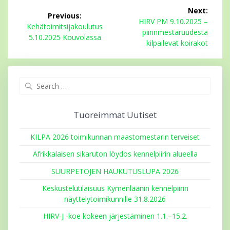
Artikkelien
Next:
Previous:
selaus
Next
HIRV PM 9.10.2025 –
Previous
Kehätoimitsijakoulutus
post:
piirinmestaruudesta
post:
5.10.2025 Kouvolassa
kilpailevat koirakot
Search
for:
Tuoreimmat Uutiset
KILPA 2026 toimikunnan maastomestarin terveiset
Afrikkalaisen sikaruton löydös kennelpiirin alueella
SUURPETOJEN HAUKUTUSLUPA 2026
Keskustelutilaisuus Kymenläänin kennelpiirin
näyttelytoimikunnille 31.8.2026
HIRV-J -koe kokeen järjestäminen 1.1.–15.2.