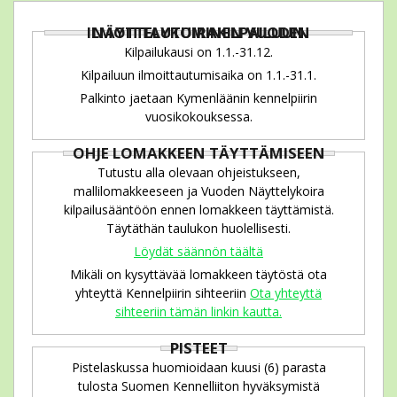
ILMOITTAUTUMINEN VUODEN NÄYTTELYKOIRAKILPAILUUN
Kilpailukausi on 1.1.-31.12.
Kilpailuun ilmoittautumisaika on 1.1.-31.1.
Palkinto jaetaan Kymenläänin kennelpiirin
vuosikokouksessa.
OHJE LOMAKKEEN TÄYTTÄMISEEN
Tutustu alla olevaan ohjeistukseen,
mallilomakkeeseen ja Vuoden Näyttelykoira
kilpailusääntöön ennen lomakkeen täyttämistä.
Täytäthän taulukon huolellisesti.
Löydät säännön täältä
Mikäli on kysyttävää lomakkeen täytöstä ota
yhteyttä Kennelpiirin sihteeriin
Ota yhteyttä
sihteeriin tämän linkin kautta.
PISTEET
Pistelaskussa huomioidaan kuusi (6) parasta
tulosta Suomen Kennelliiton hyväksymistä