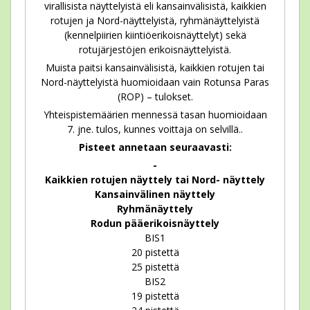
virallisista näyttelyistä eli kansainvälisistä, kaikkien
rotujen ja Nord-näyttelyistä, ryhmänäyttelyistä
(kennelpiirien kiintiöerikoisnäyttelyt) sekä
rotujärjestöjen erikoisnäyttelyistä.
Muista paitsi kansainvälisistä, kaikkien rotujen tai
Nord-näyttelyistä huomioidaan vain Rotunsa Paras
(ROP) – tulokset.
Yhteispistemäärien mennessä tasan huomioidaan
7. jne. tulos, kunnes voittaja on selvillä..
Pisteet annetaan seuraavasti:
-
Kaikkien rotujen näyttely tai Nord- näyttely
Kansainvälinen näyttely
Ryhmänäyttely
Rodun pääerikoisnäyttely
BIS1
20 pistettä
25 pistettä
BIS2
19 pistettä