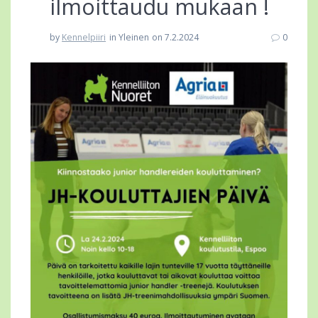
ilmoittaudu mukaan !
by
Kennelpiiri
in Yleinen
on 7.2.2024
0