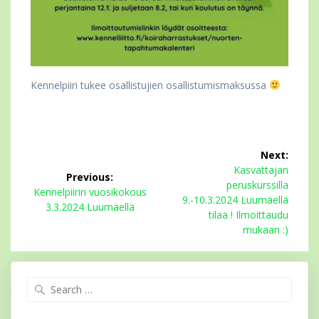
Kennelpiiri tukee osallistujien osallistumismaksussa
Artikkelien
Next:
selaus
Next
Kasvattajan
Previous:
post:
peruskurssilla
Previous
Kennelpiirin vuosikokous
9.-10.3.2024 Luumäellä
post:
3.3.2024 Luumäellä
tilaa ! Ilmoittaudu
mukaan :)
Search
for: