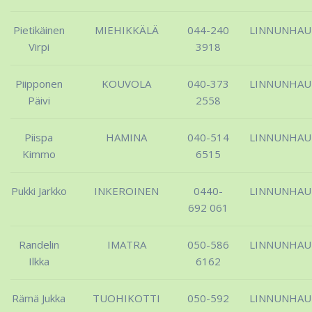
Pietikäinen
MIEHIKKÄLÄ
044-240
LINNUNHA
Virpi
3918
Piipponen
KOUVOLA
040-373
LINNUNHA
Päivi
2558
Piispa
HAMINA
040-514
LINNUNHA
Kimmo
6515
Pukki Jarkko
INKEROINEN
0440-
LINNUNHA
692 061
Randelin
IMATRA
050-586
LINNUNHA
Ilkka
6162
Rämä Jukka
TUOHIKOTTI
050-592
LINNUNHA