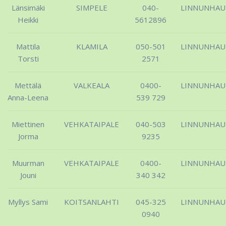
Länsimäki
SIMPELE
040-
LINNUNHA
Heikki
5612896
Mattila
KLAMILA
050-501
LINNUNHA
Torsti
2571
Mettälä
VALKEALA
0400-
LINNUNHA
Anna-Leena
539 729
Miettinen
VEHKATAIPALE
040-503
LINNUNHA
Jorma
9235
Muurman
VEHKATAIPALE
0400-
LINNUNHA
Jouni
340 342
Myllys Sami
KOITSANLAHTI
045-325
LINNUNHA
0940