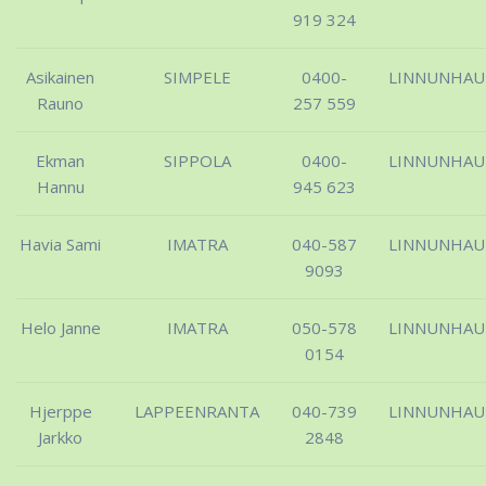
919 324
Asikainen
SIMPELE
0400-
LINNUNHA
Rauno
257 559
Ekman
SIPPOLA
0400-
LINNUNHA
Hannu
945 623
Havia Sami
IMATRA
040-587
LINNUNHA
9093
Helo Janne
IMATRA
050-578
LINNUNHA
0154
Hjerppe
LAPPEENRANTA
040-739
LINNUNHA
Jarkko
2848