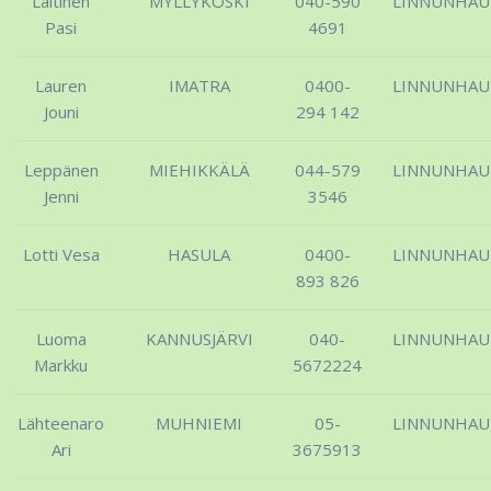
Laitinen
MYLLYKOSKI
040-590
LINNUNHA
Pasi
4691
Lauren
IMATRA
0400-
LINNUNHA
Jouni
294 142
Leppänen
MIEHIKKÄLÄ
044-579
LINNUNHA
Jenni
3546
Lotti Vesa
HASULA
0400-
LINNUNHA
893 826
Luoma
KANNUSJÄRVI
040-
LINNUNHA
Markku
5672224
Lähteenaro
MUHNIEMI
05-
LINNUNHA
Ari
3675913