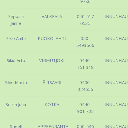
9786
Seppälä
VALKEALA
040-517
LINNUNHA
Janne
0535
Sikiö Anita
RUOKOLAHTI
050-
LINNUNHA
5493566
Sikiö Arto
VIRMUTJOKI
0440-
LINNUNHA
751 318
Sikiö Martti
ÄITSAARI
0400-
LINNUNHA
324656
Sorsa Juha
KOTKA
0440-
LINNUNHA
901 722
Stigell
LAPPEENRANTA
050-546
LINNUNHA