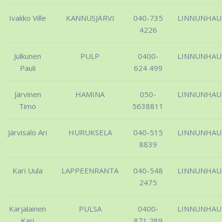
Ivakko Ville
KANNUSJÄRVI
040-735
LINNUNHA
4226
Julkunen
PULP
0400-
LINNUNHA
Pauli
624 499
Järvinen
HAMINA
050-
LINNUNHA
Timo
5638811
Järvisalo Ari
HURUKSELA
040-515
LINNUNHA
8839
Kari Uula
LAPPEENRANTA
040-548
LINNUNHA
2475
Karjalainen
PULSA
0400-
LINNUNHA
Kari
871 289