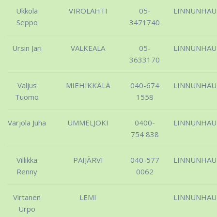
Ukkola
VIROLAHTI
05-
LINNUNHA
Seppo
3471740
Ursin Jari
VALKEALA
05-
LINNUNHA
3633170
Valjus
MIEHIKKÄLÄ
040-674
LINNUNHA
Tuomo
1558
Varjola Juha
UMMELJOKI
0400-
LINNUNHA
754 838
Villikka
PAIJÄRVI
040-577
LINNUNHA
Renny
0062
Virtanen
LEMI
LINNUNHA
Urpo