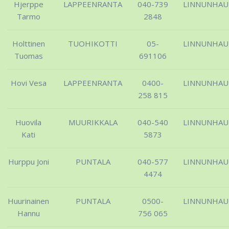
Hjerppe
LAPPEENRANTA
040-739
LINNUNHA
Tarmo
2848
Holttinen
TUOHIKOTTI
05-
LINNUNHA
Tuomas
691106
Hovi Vesa
LAPPEENRANTA
0400-
LINNUNHA
258 815
Huovila
MUURIKKALA
040-540
LINNUNHA
Kati
5873
Hurppu Joni
PUNTALA
040-577
LINNUNHA
4474
Huurinainen
PUNTALA
0500-
LINNUNHA
Hannu
756 065