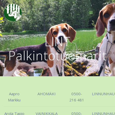
Skip
to
content
LINT
Palkintotuomarit
Aapro
AHOMÄKI
0500-
LINNUNHA
Markku
216 481
Arola Tapio
VAINIKKALA
0500-
LINNUNHA