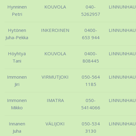
Hynninen
KOUVOLA
040-
LINNUNHA
Petri
5262957
Hytönen
INKEROINEN
0400-
LINNUNHA
Juha-Pekka
653 944
Höyhtyä
KOUVOLA
0400-
LINNUNHA
Tani
808445
Immonen
VIRMUTJOKI
050-564
LINNUNHA
Jiri
1185
Immonen
IMATRA
050-
LINNUNHA
Mikko
5414066
Innanen
VÄLIJOKI
050-534
LINNUNHA
Juha
3130