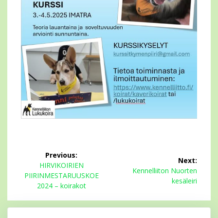
Artikkelien
Previous:
Next:
selaus
Previous
HIRVIKOIRIEN
Next
Kennelliiton Nuorten
post:
PIIRINMESTARUUSKOE
post:
kesäleiri
2024 – koirakot