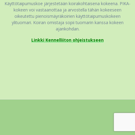
Käyttötaipumuskoe järjestetään koirakohtaisena kokeena. PIKA-
kokeen voi vastaanottaa ja arvostella tähän kokeeseen
oikeutettu pienoismäyräkoirien käyttötaipumuskokeen
ylituomari. Koiran omistaja sopii tuomarin kanssa kokeen
ajankohdan.
Linkki Kennelliiton ohjeistukseen