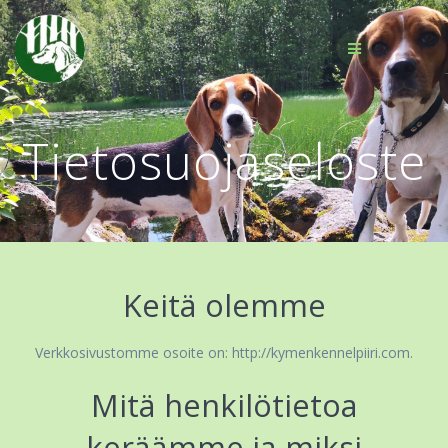
Skip
to
content
Tietosuojaseloste
Keitä olemme
Verkkosivustomme osoite on: http://kymenkennelpiiri.com.
Mitä henkilötietoa
keräämme ja miksi