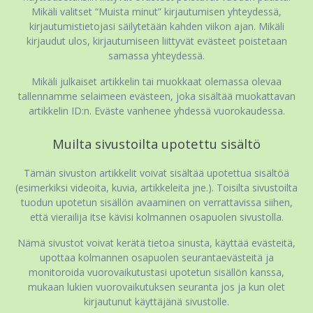
Mikäli valitset “Muista minut” kirjautumisen yhteydessä,
kirjautumistietojasi säilytetään kahden viikon ajan. Mikäli
kirjaudut ulos, kirjautumiseen liittyvät evästeet poistetaan
samassa yhteydessä.
Mikäli julkaiset artikkelin tai muokkaat olemassa olevaa
tallennamme selaimeen evästeen, joka sisältää muokattavan
artikkelin ID:n. Eväste vanhenee yhdessä vuorokaudessa.
Muilta sivustoilta upotettu sisältö
Tämän sivuston artikkelit voivat sisältää upotettua sisältöä
(esimerkiksi videoita, kuvia, artikkeleita jne.). Toisilta sivustoilta
tuodun upotetun sisällön avaaminen on verrattavissa siihen,
että vierailija itse kävisi kolmannen osapuolen sivustolla.
Nämä sivustot voivat kerätä tietoa sinusta, käyttää evästeitä,
upottaa kolmannen osapuolen seurantaevästeitä ja
monitoroida vuorovaikutustasi upotetun sisällön kanssa,
mukaan lukien vuorovaikutuksen seuranta jos ja kun olet
kirjautunut käyttäjänä sivustolle.