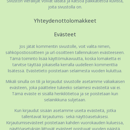
Sivuston vierailijat voivat ladata ja katsoa paikkatietoa kuvista,
joita sivustolla on.
Yhteydenottolomakkeet
Evästeet
Jos jätät kommentin sivustolle, voit valita nimen,
sähköpostiosoitteen ja url-osoitteen tallennuksen evästeeseen.
Tämä toiminto lisää käyttömukavuutta, koska lomaketta ei
tarvitse täyttää jokaisella kerralla uudelleen kommenttia
lisätessä. Evästetieto poistetaan selaimesta vuoden kuluttua.
Mikäli sinulla on tili ja kirjaudut sivustolle asetamme väliaikaisen
evästeen, joka päättelee tukeeko selaimesi evästeitä vai ei.
Tämä eväste ei sisällä henkilötietoa ja se poistetaan kun
selainikkuna suljetaan.
Kun kirjaudut sisään asetamme useita evästeitä, jotka
tallentavat kirjautumis- sekä näyttöasetuksesi.
Kirjautumisevästeet poistetaan kahden vuorokauden kuluessa,
näyttöasetuksiin liittyvät evästeet poistuvat vuoden päästä.