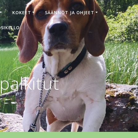
KOKEET
SÄÄNNÖT JA OHJEET
SIKELLO
palkitut