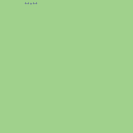
*****