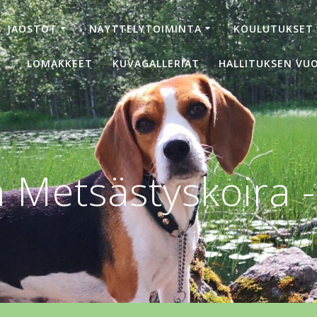
JAOSTOT
NÄYTTELYTOIMINTA
KOULUTUKSET
LOMAKKEET
KUVAGALLERIAT
HALLITUKSEN VUO
Metsästyskoira -