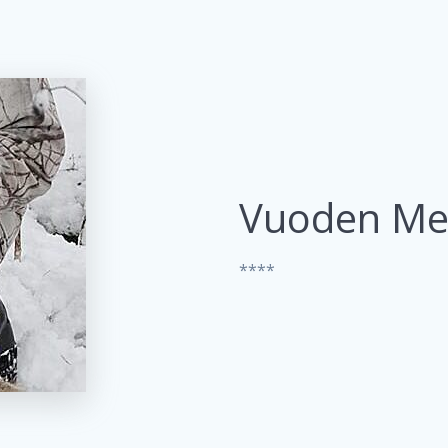
Vuoden Met
****