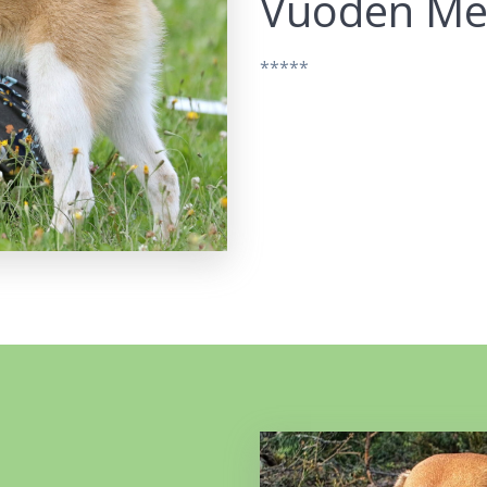
Vuoden Met
*****