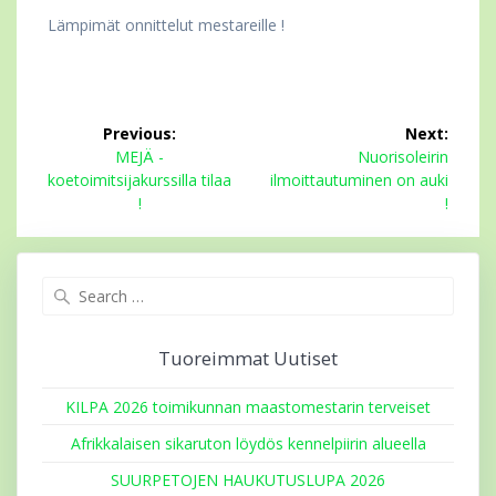
Lämpimät onnittelut mestareille !
Artikkelien
Previous:
Next:
selaus
Previous
Next
MEJÄ -
Nuorisoleirin
post:
post:
koetoimitsijakurssilla tilaa
ilmoittautuminen on auki
!
!
Search
for:
Tuoreimmat Uutiset
KILPA 2026 toimikunnan maastomestarin terveiset
Afrikkalaisen sikaruton löydös kennelpiirin alueella
SUURPETOJEN HAUKUTUSLUPA 2026