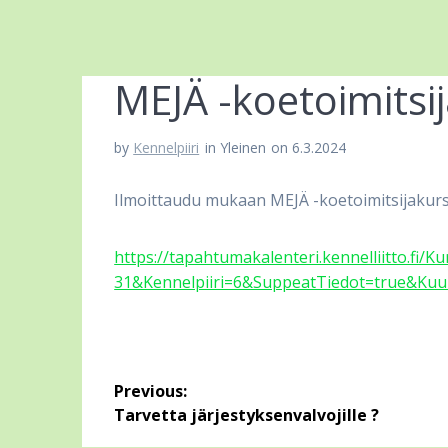
MEJÄ -koetoimitsija
by
Kennelpiiri
in Yleinen
on 6.3.2024
Ilmoittaudu mukaan MEJÄ -koetoimitsijakurssi
https://tapahtumakalenteri.kennelliitto.fi
31&Kennelpiiri=6&SuppeatTiedot=true&Kuuk
Artikkelien
Previous:
selaus
Previous
Tarvetta järjestyksenvalvojille ?
post: