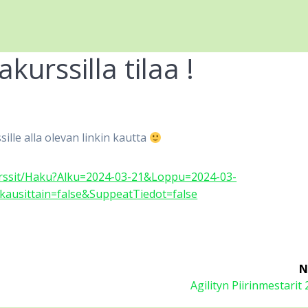
kurssilla tilaa !
lle alla olevan linkin kautta
/Kurssit/Haku?Alku=2024-03-21&Loppu=2024-03-
ausittain=false&SuppeatTiedot=false
N
Next
Agilityn Piirinmestarit
post: