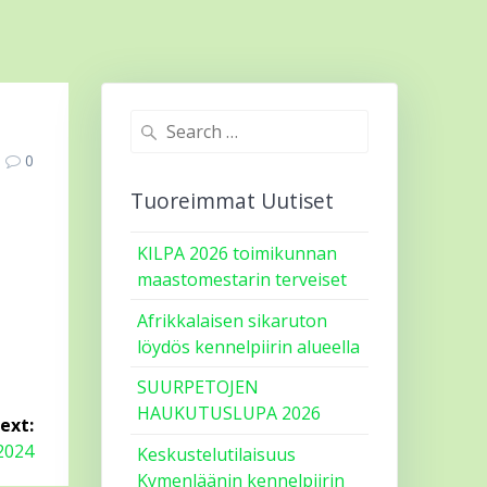
Search
for:
0
Tuoreimmat Uutiset
KILPA 2026 toimikunnan
maastomestarin terveiset
Afrikkalaisen sikaruton
löydös kennelpiirin alueella
SUURPETOJEN
HAUKUTUSLUPA 2026
ext:
 2024
Keskustelutilaisuus
Kymenläänin kennelpiirin