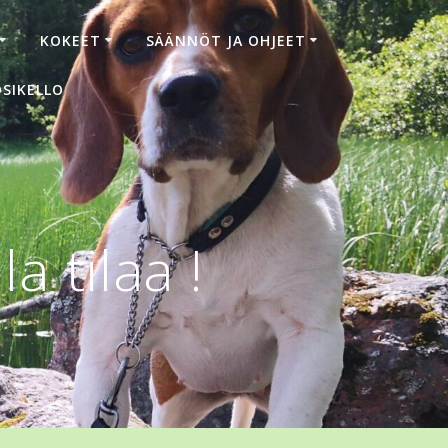
KOKEET
SÄÄNNÖT JA OHJEET
SIKELLO
a tilaa !