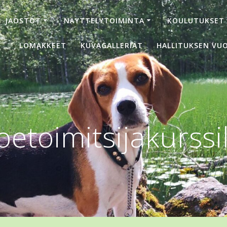
JAOSTOT
NÄYTTELYTOIMINTA
KOULUTUKSET
LOMAKKEET
KUVAGALLERIAT
HALLITUKSEN VUO
etoimitsijakurssill