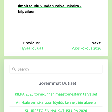
Ilmoittaudu Vuoden Palveluskoira -
kilpailuun
Artikkelien
Previous:
Next:
selaus
Previous
Next
Hyvää Joulua !
Vuosikokous 2026
post:
post:
Search
for:
Tuoreimmat Uutiset
KILPA 2026 toimikunnan maastomestarin terveiset
Afrikkalaisen sikaruton löydös kennelpiirin alueella
SUURPETOJEN HAUKUTUSLUPA 2026