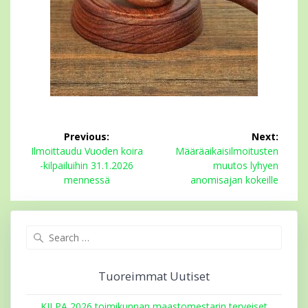
Artikkelien
Previous:
Next:
selaus
Previous
Next
Ilmoittaudu Vuoden koira
Määräaikaisilmoitusten
post:
post:
-kilpailuihin 31.1.2026
muutos lyhyen
mennessä
anomisajan kokeille
Search
for:
Tuoreimmat Uutiset
KILPA 2026 toimikunnan maastomestarin terveiset