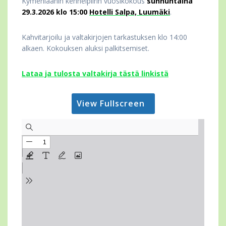
Kymenläänin kennelpiirin vuosikokous
sunnuntaina
29.3.2026 klo 15:00
Hotelli Salpa, Luumäki
.
Kahvitarjoilu ja valtakirjojen tarkastuksen klo 14:00
alkaen. Kokouksen aluksi palkitsemiset.
Lataa ja tulosta valtakirja tästä linkistä
View Fullscreen