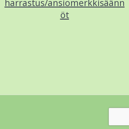
harrastus/ansiomerkkisäänn
öt