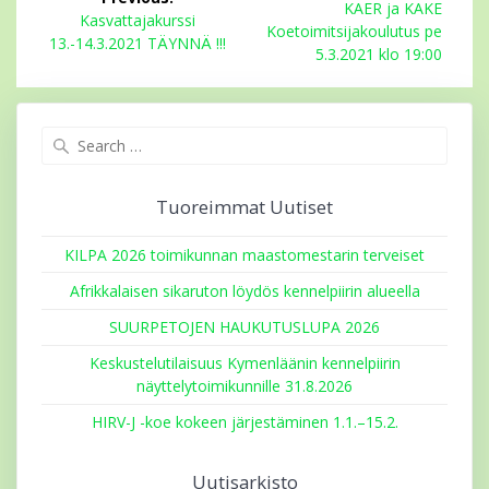
selaus
Next
KAER ja KAKE
Previous
Kasvattajakurssi
post:
Koetoimitsijakoulutus pe
post:
13.-14.3.2021 TÄYNNÄ !!!
5.3.2021 klo 19:00
Search
for:
Tuoreimmat Uutiset
KILPA 2026 toimikunnan maastomestarin terveiset
Afrikkalaisen sikaruton löydös kennelpiirin alueella
SUURPETOJEN HAUKUTUSLUPA 2026
Keskustelutilaisuus Kymenläänin kennelpiirin
näyttelytoimikunnille 31.8.2026
HIRV-J -koe kokeen järjestäminen 1.1.–15.2.
Uutisarkisto