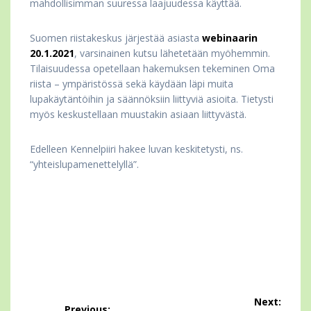
mahdollisimman suuressa laajuudessa käyttää.
Suomen riistakeskus järjestää asiasta
webinaarin
20.1.2021
, varsinainen kutsu lähetetään myöhemmin.
Tilaisuudessa opetellaan hakemuksen tekeminen Oma
riista – ympäristössä sekä käydään läpi muita
lupakäytäntöihin ja säännöksiin liittyviä asioita. Tietysti
myös keskustellaan muustakin asiaan liittyvästä.
Edelleen Kennelpiiri hakee luvan keskitetysti, ns.
“yhteislupamenettelyllä”.
Artikkelien
Next:
Previous: