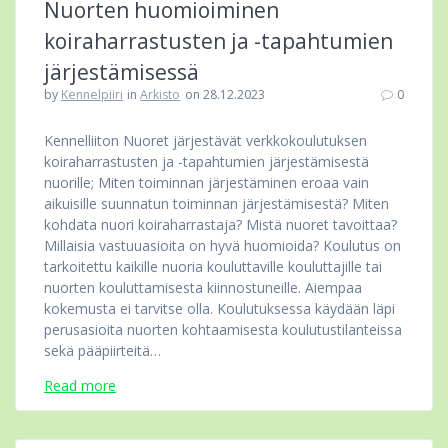
Nuorten huomioiminen
koiraharrastusten ja -tapahtumien
järjestämisessä
by
Kennelpiiri
in
Arkisto
on 28.12.2023
0
Kennelliiton Nuoret järjestävät verkkokoulutuksen
koiraharrastusten ja -tapahtumien järjestämisestä
nuorille; Miten toiminnan järjestäminen eroaa vain
aikuisille suunnatun toiminnan järjestämisestä? Miten
kohdata nuori koiraharrastaja? Mistä nuoret tavoittaa?
Millaisia vastuuasioita on hyvä huomioida? Koulutus on
tarkoitettu kaikille nuoria kouluttaville kouluttajille tai
nuorten kouluttamisesta kiinnostuneille. Aiempaa
kokemusta ei tarvitse olla. Koulutuksessa käydään läpi
perusasioita nuorten kohtaamisesta koulutustilanteissa
sekä pääpiirteitä…
Read more