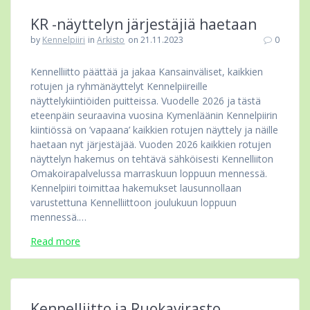
KR -näyttelyn järjestäjiä haetaan
by
Kennelpiiri
in
Arkisto
on 21.11.2023
0
Kennelliitto päättää ja jakaa Kansainväliset, kaikkien
rotujen ja ryhmänäyttelyt Kennelpiireille
näyttelykiintiöiden puitteissa. Vuodelle 2026 ja tästä
eteenpäin seuraavina vuosina Kymenläänin Kennelpiirin
kiintiössä on ’vapaana’ kaikkien rotujen näyttely ja näille
haetaan nyt järjestäjää. Vuoden 2026 kaikkien rotujen
näyttelyn hakemus on tehtävä sähköisesti Kennelliiton
Omakoirapalvelussa marraskuun loppuun mennessä.
Kennelpiiri toimittaa hakemukset lausunnollaan
varustettuna Kennelliittoon joulukuun loppuun
mennessä.…
Read more
Kennelliitto ja Ruokavirasto