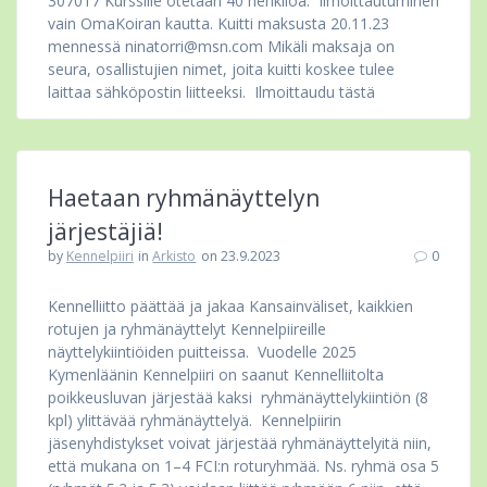
307017 Kurssille otetaan 40 henkilöä. Ilmoittautuminen
vain OmaKoiran kautta. Kuitti maksusta 20.11.23
mennessä ninatorri@msn.com Mikäli maksaja on
seura, osallistujien nimet, joita kuitti koskee tulee
laittaa sähköpostin liitteeksi. Ilmoittaudu tästä
Haetaan ryhmänäyttelyn
järjestäjiä!
by
Kennelpiiri
in
Arkisto
on 23.9.2023
0
Kennelliitto päättää ja jakaa Kansainväliset, kaikkien
rotujen ja ryhmänäyttelyt Kennelpiireille
näyttelykiintiöiden puitteissa. Vuodelle 2025
Kymenläänin Kennelpiiri on saanut Kennelliitolta
poikkeusluvan järjestää kaksi ryhmänäyttelykiintiön (8
kpl) ylittävää ryhmänäyttelyä. Kennelpiirin
jäsenyhdistykset voivat järjestää ryhmänäyttelyitä niin,
että mukana on 1–4 FCI:n roturyhmää. Ns. ryhmä osa 5