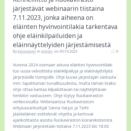
järjestävät webinaarin tiistaina
7.11.2023, jonka aiheena on
eläinten hyvinvointilakia tarkentava
ohje eläinkilpailuiden ja
eläinnäyttelyiden järjestämisestä
by
Kennelpiiri
in
Arkisto
on 30.10.2023
0
Vuonna 2024 voimaan astuva eläinten hyvinvointilaki
tuo uusia velvoitteita eläinkilpailuja ja eläinnäyttelyitä
järjestäville toimijoille. Ohje kuvaa järjestäjän vastuuta
mm. tapahtuman turvallisuudesta, mutta tämän lisäksi
ohje ottaa kantaa kilpailuttavan tai näyttelyttävän
henkilön vastuuseen. Ohje löytyy Ruokaviraston
verkkosivuilta. Webinaarissa Ruokaviraston
erityisasiantuntijat Sanna Varjus ja Terhi
Jääskeläinen esittelevät ohjetta ja kertovat
ajankohtaista asioita Ruokaviraston koirarekisteristä.
Webinaari järjestetään tiistaina 7.11.2023 klo 18.00.