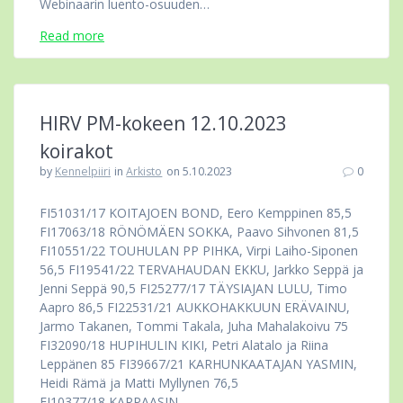
Webinaarin luento-osuuden…
Read more
HIRV PM-kokeen 12.10.2023
koirakot
by
Kennelpiiri
in
Arkisto
on 5.10.2023
0
FI51031/17 KOITAJOEN BOND, Eero Kemppinen 85,5
FI17063/18 RÖNÖMÄEN SOKKA, Paavo Sihvonen 81,5
FI10551/22 TOUHULAN PP PIHKA, Virpi Laiho-Siponen
56,5 FI19541/22 TERVAHAUDAN EKKU, Jarkko Seppä ja
Jenni Seppä 90,5 FI25277/17 TÄYSIAJAN LULU, Timo
Aapro 86,5 FI22531/21 AUKKOHAKKUUN ERÄVAINU,
Jarmo Takanen, Tommi Takala, Juha Mahalakoivu 75
FI32090/18 HUPIHULIN KIKI, Petri Alatalo ja Riina
Leppänen 85 FI39667/21 KARHUNKAATAJAN YASMIN,
Heidi Rämä ja Matti Myllynen 76,5
FI10377/18 KARPAASIN…