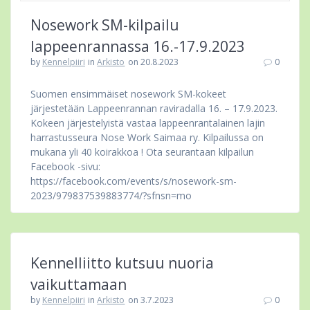
Nosework SM-kilpailu
lappeenrannassa 16.-17.9.2023
by
Kennelpiiri
in
Arkisto
on 20.8.2023
0
Suomen ensimmäiset nosework SM-kokeet
järjestetään Lappeenrannan raviradalla 16. – 17.9.2023.
Kokeen järjestelyistä vastaa lappeenrantalainen lajin
harrastusseura Nose Work Saimaa ry. Kilpailussa on
mukana yli 40 koirakkoa ! Ota seurantaan kilpailun
Facebook -sivu:
https://facebook.com/events/s/nosework-sm-
2023/979837539883774/?sfnsn=mo
Kennelliitto kutsuu nuoria
vaikuttamaan
by
Kennelpiiri
in
Arkisto
on 3.7.2023
0