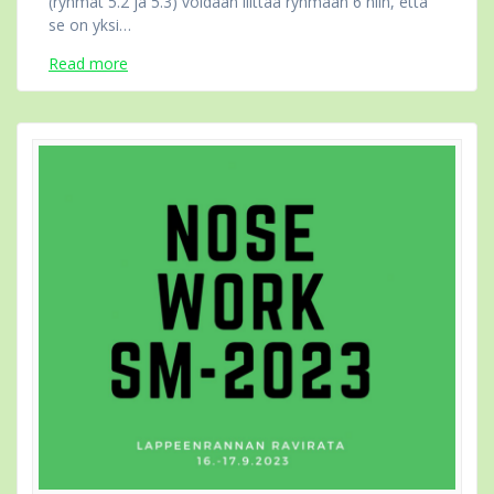
(ryhmät 5.2 ja 5.3) voidaan liittää ryhmään 6 niin, että
se on yksi…
Read more