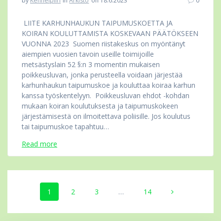
by
Kennelpiiri
in
Arkisto
on 18.6.2023
0
LIITE KARHUNHAUKUN TAIPUMUSKOETTA JA
KOIRAN KOULUTTAMISTA KOSKEVAAN PÄÄTÖKSEEN
VUONNA 2023 Suomen riistakeskus on myöntänyt
aiempien vuosien tavoin useille toimijoille
metsästyslain 52 §:n 3 momentin mukaisen
poikkeusluvan, jonka perusteella voidaan järjestää
karhunhaukun taipumuskoe ja kouluttaa koiraa karhun
kanssa työskentelyyn. Poikkeusluvan ehdot -kohdan
mukaan koiran koulutuksesta ja taipumuskokeen
järjestämisestä on ilmoitettava poliisille. Jos koulutus
tai taipumuskoe tapahtuu…
Read more
Posts
Page
Page
Page
Page
1
2
3
…
14
navigation