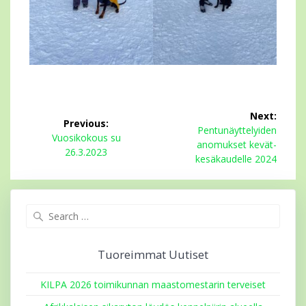
Artikkelien
Next:
Previous:
selaus
Next
Pentunäyttelyiden
Previous
Vuosikokous su
post:
anomukset kevät-
post:
26.3.2023
kesäkaudelle 2024
Search
for:
Tuoreimmat Uutiset
KILPA 2026 toimikunnan maastomestarin terveiset