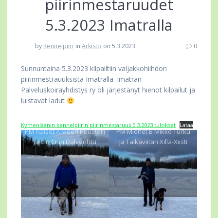
piirinmestaruudet
5.3.2023 Imatralla
by
Kennelpiiri
in
Arkisto
on 5.3.2023
0
Sunnuntaina 5.3.2023 kilpailtiin valjakkohiihdon
piirinmestrauuksista Imatralla. Imatran
Palveluskoirayhdistys ry oli järjestänyt hienot kilpailut ja
luistavat ladut
Kymenläänin kennelpiirin piirinmestaruus 5.3.2023 tulokset
Lataa
PM Naiset A Meeri Puustelli
PM Miehet B Mikko Turku
ja Ciri Cirin Dalverihtu
ja Taikaviitan Xillä-Xiisti