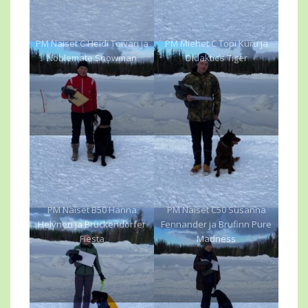
PM Naiset C Heidi Toivari ja
PM Miehet C Topi Kuru ja
Noblemate Snowman
Didaktic’s Tiger
PM Naiset B50 Hanna
PM Naiset C50 Susanna
Helynen ja Brückendorfer
Fennander ja Brufinn Pure
Fiesta
Madness